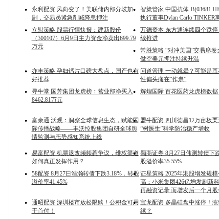
永利配资 风向变了！美联储内部分歧加
智策管家 中国抗体-B(03681.
剧，交易员紧急削减降息押注
执行董事Dylan Carlo TINKE
立盟策略 股票行情快报：建新股份
万德资本 东方通连续四个跌停
（300107）6月9日主力资金净卖出699.79
续推进
万元
常胜策略 “对冲美国”交易席
做空美元押注持续升温
亦丰策略 孕妇钙片口碑大盘点，国产也有
问道管理 一动就晕？可能是
好推荐
性偏头痛在“作祟”
寻牛堂 国芳集团龙虎榜：营业部净买入
辉煌国际 百花医药龙虎榜数据
8462.81万元
富余通 沃观：洞察全球信息生态，赋能国
盟牛配资 四川德昌12万亩板
际传播战略——丰沃控股集团自研全球舆
“树医生”科学防治稳产增收
情监测与态势感知系统上线
易富配资 机票退改频频惹争议，维权渠道
蜀商证券 8月27日伟测转债下跌
如何真正发挥作用？
股溢价率35.55%
58配资 8月27日浩瀚转债下跌3.18%，转股
证星策略 2025年港股增发规
溢价率41.45%
高：小米集团426亿增发刷新
再融资记录 而增发后一个月股
通昭配资 深圳楼市放松限购！公积金可用
宝龙配资 多晶硅盘中涨停！
于首付！
续？