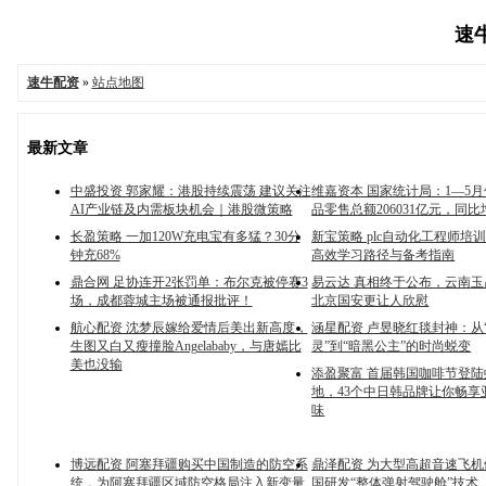
速牛
速牛配资
»
站点地图
最新文章
中盛投资 郭家耀：港股持续震荡 建议关注
维嘉资本 国家统计局：1—5
AI产业链及内需板块机会｜港股微策略
品零售总额206031亿元，同比增
长盈策略 一加120W充电宝有多猛？30分
新宝策略 plc自动化工程师培
钟充68%
高效学习路径与备考指南
鼎合网 足协连开2张罚单：布尔克被停赛3
易云达 真相终于公布，云南
场，成都蓉城主场被通报批评！
北京国安更让人欣慰
航心配资 沈梦辰嫁给爱情后美出新高度，
涵星配资 卢昱晓红毯封神：从
生图又白又瘦撞脸Angelababy，与唐嫣比
灵”到“暗黑公主”的时尚蜕变
美也没输
添盈聚富 首届韩国咖啡节登
地，43个中日韩品牌让你畅享
味
博远配资 阿塞拜疆购买中国制造的防空系
鼎泽配资 为大型高超音速飞
统，为阿塞拜疆区域防空格局注入新变量
国研发“整体弹射驾驶舱”技术