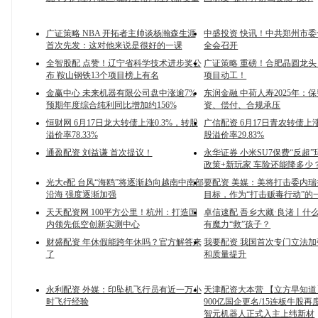
广证策略 NBA 开拓者主帅谈杨瀚森生涯
中盛投资 快讯！中共郑州市
首次先发：这对他来说是很好的一课
全会召开
全智股配 点赞！辽宁省科学技术进步奖公
广证策略 重磅！合肥晶圆龙头，
布 鞍山钢铁13个项目榜上有名
项目动工！
金赢中心 未来机器有限公司盘中涨逾7%
东润金融 中荷人寿2025年：
预期年度综合纯利同比增加约156%
资、偿付、合规承压
恒财网 6月17日龙大转债上涨0.3%，转股
广信配资 6月17日青农转债上涨
溢价率78.33%
股溢价率29.83%
通盈配资 刘益谦 首次提议！
永华证券 小米SU7保费“反超”
政策+新玩家 车险还能降多少
光大e配 台风“海鸥”将逐渐趋向越南中南部
要配资 美媒：美将打击委内
沿海 强度逐渐加强
目标，作为“打击贩毒行动”的
天天配资网 100平方公里！杭州：打造国
卓信速配 吾乡大藏·良渚丨什
内领先低空创新实测中心
有魔力“救”孩子？
财盛配资 年休假能跨年休吗？官方解答来
我要配资 我国首次专门立法
了
和质量提升
永利配资 外媒：印坠机飞行员有近一万小
天津配资大本营 【立方早知
时飞行经验
900亿国企更名/15连板牛股再
智元机器人正式入主上纬新材